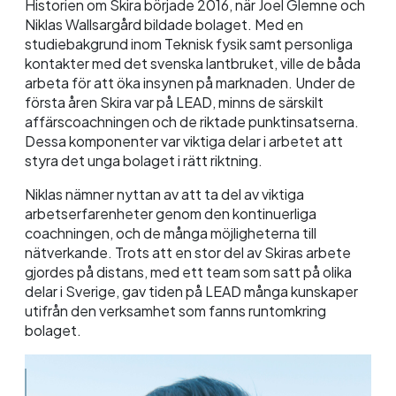
Historien om Skira började 2016, när Joel Glemne och
Niklas Wallsargård bildade bolaget. Med en
studiebakgrund inom Teknisk fysik samt personliga
kontakter med det svenska lantbruket, ville de båda
arbeta för att öka insynen på marknaden. Under de
första åren Skira var på LEAD, minns de särskilt
affärscoachningen och de riktade punktinsatserna.
Dessa komponenter var viktiga delar i arbetet att
styra det unga bolaget i rätt riktning.
Niklas nämner nyttan av att ta del av viktiga
arbetserfarenheter genom den kontinuerliga
coachningen, och de många möjligheterna till
nätverkande. Trots att en stor del av Skiras arbete
gjordes på distans, med ett team som satt på olika
delar i Sverige, gav tiden på LEAD många kunskaper
utifrån den verksamhet som fanns runtomkring
bolaget.