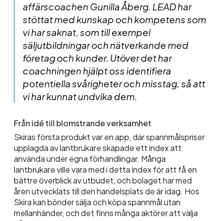
affärscoachen Gunilla Åberg. LEAD har
stöttat med kunskap och kompetens som
vi har saknat, som till exempel
säljutbildningar och nätverkande med
företag och kunder. Utöver det har
coachningen hjälpt oss identifiera
potentiella svårigheter och misstag, så att
vi har kunnat undvika dem.
Från idé till blomstrande verksamhet
Skiras första produkt var en app, där spannmålspriser
upplagda av lantbrukare skapade ett index att
använda under egna förhandlingar. Många
lantbrukare ville vara med i detta index för att få en
bättre överblick av utbudet, och bolaget har med
åren utvecklats till den handelsplats de är idag. Hos
Skira kan bönder sälja och köpa spannmål utan
mellanhänder, och det finns många aktörer att välja