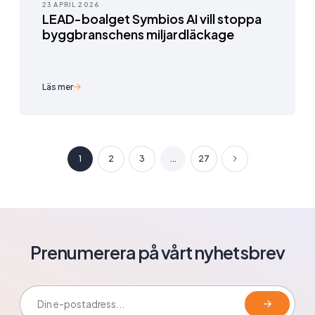
23 APRIL 2026
LEAD-boalget Symbios AI vill stoppa
byggbranschens miljardläckage
Läs mer
1
2
3
...
27
Prenumerera på vårt nyhetsbrev
E-postadress: