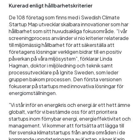
Kurerad enligt hållbarhetskriterier
De 108 företag som finns med i Swedish Climate
Startup Map utvecklar skalbara innovationer som har
hållbarhet som sitt huvudsakliga fokusområde. ”I vår
screeningprocess använder vi nio kriterier relaterade
till miljömässig hållbarhet för att säkerställa att
företagens lösningar verkligen bidrar till en positiv
påverkan på våra miljösystem”, förklarar Linda
Hagman, doktor i miljöledning och teknik samt
processutvecklare på Ignite Sweden, som leder
gruppen bakom processen. Den första versionen
fokuserar på startups med innovativa lösningar för
energiomställningen.
”Vi står inför en energikris och energi är ett hett ämne
globalt, varför vi bestämde oss för att prioritera
startups inom förnybar energi, energieffektivitet och
management. Vi kommer att fortsätta att lägga till
fler svenska klimatstartups från andra områden i de
kommande uppdateringarna av Kartan, säger Karin.