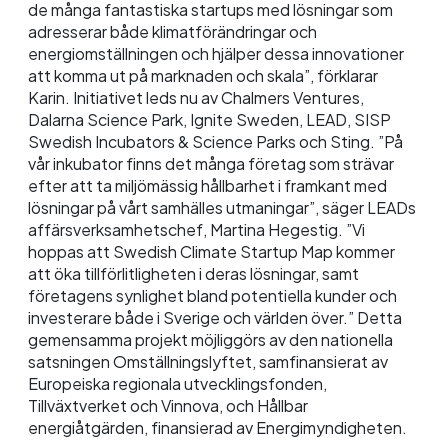
de många fantastiska startups med lösningar som
adresserar både klimatförändringar och
energiomställningen och hjälper dessa innovationer
att komma ut på marknaden och skala”, förklarar
Karin. Initiativet leds nu av Chalmers Ventures,
Dalarna Science Park, Ignite Sweden, LEAD, SISP
Swedish Incubators & Science Parks och Sting. ”På
vår inkubator finns det många företag som strävar
efter att ta miljömässig hållbarhet i framkant med
lösningar på vårt samhälles utmaningar”, säger LEADs
affärsverksamhetschef, Martina Hegestig. ”Vi
hoppas att Swedish Climate Startup Map kommer
att öka tillförlitligheten i deras lösningar, samt
företagens synlighet bland potentiella kunder och
investerare både i Sverige och världen över.” Detta
gemensamma projekt möjliggörs av den nationella
satsningen Omställningslyftet, samfinansierat av
Europeiska regionala utvecklingsfonden,
Tillväxtverket och Vinnova, och Hållbar
energiåtgärden, finansierad av Energimyndigheten.