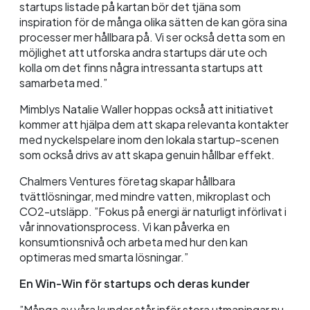
startups listade på kartan bör det tjäna som
inspiration för de många olika sätten de kan göra sina
processer mer hållbara på. Vi ser också detta som en
möjlighet att utforska andra startups där ute och
kolla om det finns några intressanta startups att
samarbeta med.”
Mimblys Natalie Waller hoppas också att initiativet
kommer att hjälpa dem att skapa relevanta kontakter
med nyckelspelare inom den lokala startup-scenen
som också drivs av att skapa genuin hållbar effekt.
Chalmers Ventures företag skapar hållbara
tvättlösningar, med mindre vatten, mikroplast och
CO2-utsläpp. ”Fokus på energi är naturligt införlivat i
vår innovationsprocess. Vi kan påverka en
konsumtionsnivå och arbeta med hur den kan
optimeras med smarta lösningar.”
En Win-Win för startups och deras kunder
”Många av våra kunder står inför stora utmaningar nu