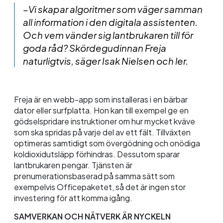
–Vi skapar algoritmer som väger samman
all information i den digitala assistenten.
Och vem vänder sig lantbrukaren till för
goda råd? Skördegudinnan Freja
naturligtvis, säger Isak Nielsen och ler.
Freja är en webb-
app
som installeras i en bärbar
dator eller surfplatta. Hon kan till exempel ge en
gödselspridare instruktioner om hur mycket kväve
som ska spridas på varje del av ett fält. Tillväxten
optimeras samtidigt som övergödning och onödiga
koldioxidutsläpp förhindras. Dessutom sparar
lantbrukaren pengar. Tjänsten är
prenumerationsbaserad på samma sätt som
exempelvis Officepaketet, så det är ingen stor
investering för att komma igång.
SAMVERKAN OCH NÄTVERK ÄR NYCKELN