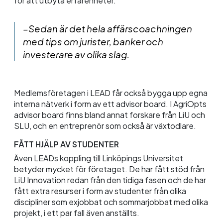
för att utbyta erfarenheter.
–Sedan är det hela affärscoachningen
med tips om jurister, banker och
investerare av olika slag.
Medlemsföretagen i LEAD får också bygga upp egna
interna nätverk i form av ett
advisor
board. I
AgriOpts
advisor
board finns bland annat forskare från
LiU
och
SLU, och en entreprenör som också är växtodlare.
FÅTT HJÄLP AV STUDENTER
Även LEADs koppling till Linköpings Universitet
betyder mycket för företaget. De har fått stöd från
LiU
Innovation redan från den tidiga fasen och de har
fått extra resurser i form av studenter från olika
discipliner som
exjobbat
och sommarjobbat med olika
projekt, i ett par fall även anställts.