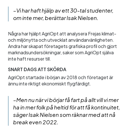
–Vi har haft hjälp av ett 30-tal studenter,
om inte mer, berättar Isak Nielsen.
Några har hjälpt
AgriOpt
att analysera Frejas klimat-
och miljönytta och utvecklat användarvänligheten.
Andra har skapat företagets grafiska profil och gjort
marknadsundersökningar, saker som
AgriOpt
själva
inte haft resurser till.
SNART DAGS ATT SKÖRDA
AgriOpt
startade i början av 2018 och företaget är
ännu inte riktigt ekonomiskt flygfärdigt.
–Men nu när vi börjar få fart på allt vill vi mer
ha in mer folk på heltid för att få kontinuitet,
säger Isak Nielsen som räknar med att nå
break
even
2022.