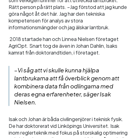
som verkligen brinner för att utveckla lantbruket.
Rätt person på rätt plats.
–Jag förstod att jag kunde
göra något åt det här. Jag har den tekniska
kompetensen för analys av stora
informationsmängder och jag älskar lantbruk.
2018 startade han och Linnea Nielsen företaget
AgriOpt
. Snart tog de även in Johan Dahlin, Isaks
kamrat från doktorandtiden, i företaget.
–Vi såg att vi skulle kunna hjälpa
lantbrukarna att få överblick genom att
kombinera data från odlingarna med
deras egna erfarenheter, säger Isak
Nielsen.
Isak och Johan är båda civilingenjörer i teknisk fysik.
De har doktorerat vid Linköpings Universitet. Isak
inom reglerteknik med fokus på storskalig optimering