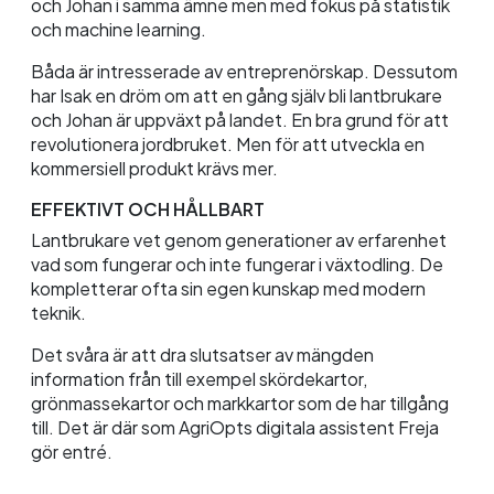
och Johan i samma ämne men med fokus på statistik
och
machine
learning
.
Båda är intresserade av entreprenörskap. Dessutom
har Isak en dröm om att en gång själv bli lantbrukare
och Johan är uppväxt på landet. En bra grund för att
revolutionera jordbruket. Men för att utveckla en
kommersiell produkt krävs mer.
EFFEKTIVT OCH HÅLLBART
Lantbrukare vet genom generationer av erfarenhet
vad som fungerar och inte fungerar i växtodling. De
kompletterar ofta sin egen kunskap med modern
teknik.
Det svåra är att dra slutsatser av mängden
information från till exempel skördekartor,
grönmassekartor
och markkartor som de har tillgång
till. Det är där som
AgriOpts
digitala assistent Freja
gör entré.