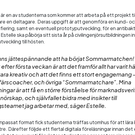
 är en av studenterna som kommer att arbeta på ett projekt t
are en deltagare. Deras uppgift är att genomföra en kund- o
iering, samt en eventuell prototyputveckling, för en antibakte
Estelle ska påbörja sitt sista år på civilingenjörsutbildningen 
veckling till hösten.
nns jättespännande att ha börjat Sommarmatchen!
 efter första veckan är att det framför allt har varit här
vara kreativ och att det finns ett stort engagemang 
färscoacher, och övriga “Sommarmatchare”. Mina
ngar är att få en större förståelse för marknadsverif
örskap, och självfallet bidra med insikter till
gsteamet jag arbetar med, säger Estelle.
anpassat format fick studenterna träffas utomhus för att lära
re. Därefter följde ett flertal digitala föreläsningar innan de