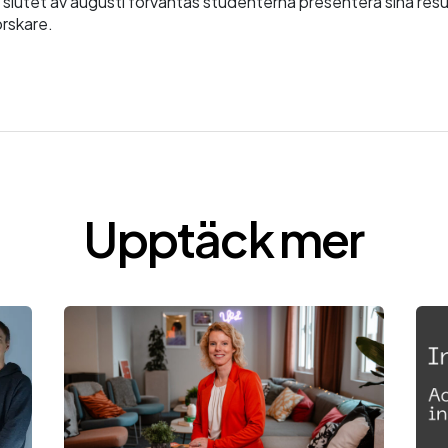
 slutet av augusti förväntas studenterna presentera sina resu
orskare.
Upptäck mer