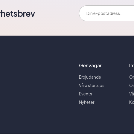
E-postadress:
yhetsbrev
Genvägar
I
Erbjudande
O
Våra startups
O
Events
Vå
Nyheter
Ko