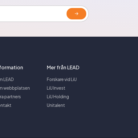
nformation
Mer från LEAD
m LEAD
Forskare vid LiU
m webbplatsen
LiU Invest
ra partners
LiU Holding
ntakt
Unitalent