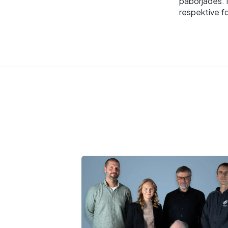
påbörjades. I
respektive f