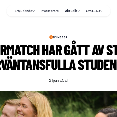
Erbjudande
Investerare
Aktuellt
Om LEAD
NYHETER
RMATCH HAR GÅTT AV ST
RVÄNTANSFULLA STUDEN
21 juni 2021