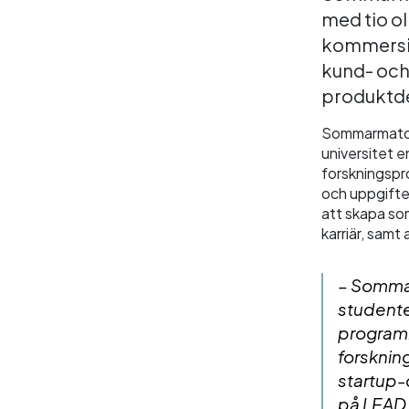
med tio ol
kommersie
kund- och
produktd
Sommarmatche
universitet e
forskningsproj
och uppgifter
att skapa so
karriär, samt
– Sommarm
studente
programme
forsknin
startup-
på LEAD