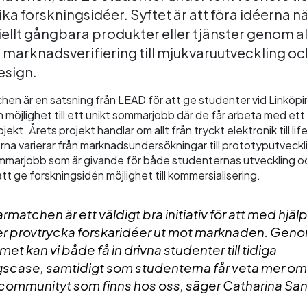
ika forskningsidéer. Syftet är att föra idéerna 
llt gångbara produkter eller tjänster genom all
 marknadsverifiering till mjukvaruutveckling oc
esign.
n är en satsning från LEAD för att ge studenter vid Linköp
n möjlighet till ett unikt sommarjobb där de får arbeta med ett
ekt. Årets projekt handlar om allt från tryckt elektronik till lif
na varierar från marknadsundersökningar till prototyputveckl
mmarjobb som är givande för både studenternas utveckling o
 att ge forskningsidén möjlighet till kommersialisering.
atchen är ett väldigt bra initiativ för att med hjälp
r provtrycka forskaridéer ut mot marknaden. Gen
t kan vi både få in drivna studenter till tidiga
gscase, samtidigt som studenterna får veta mer o
communityt som finns hos oss, säger Catharina Sa
.