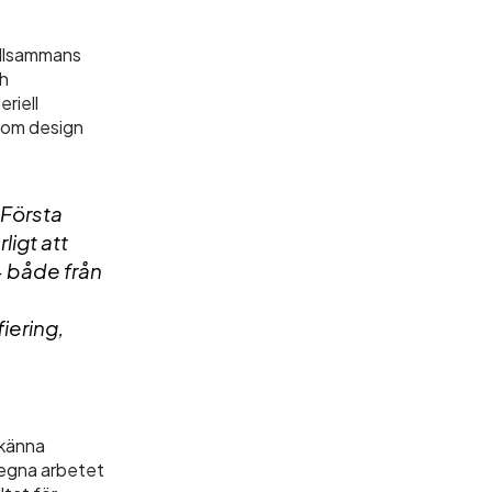
illsammans
ch
riell
inom design
 Första
ligt att
– både från
iering,
 känna
t egna arbetet