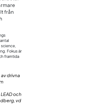
närmare
t från
h
ings
 antal
e science,
ing. Fokus är
ch framtida
 av drivna
om
m LEAD och
ndberg, vd