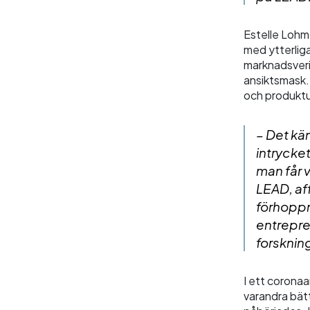
Estelle Lohm
med ytterlig
marknadsverif
ansiktsmask. 
och produktut
– Det kä
intrycket
man får 
LEAD, af
förhoppni
entrepren
forsknin
I ett corona
varandra bätt