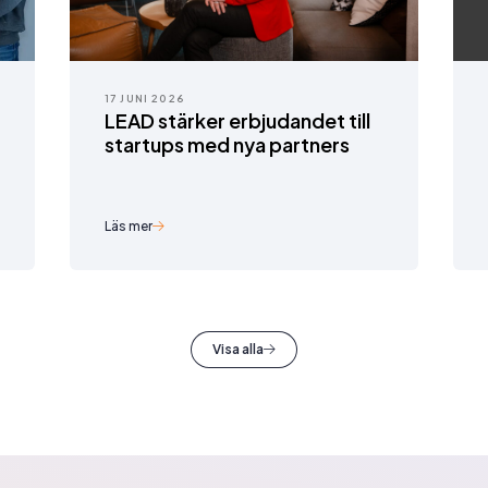
17 JUNI 2026
LEAD stärker erbjudandet till
startups med nya partners
Läs mer
Visa alla