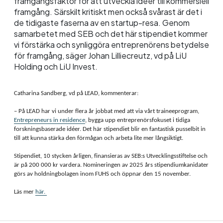
framgångsfaktor för att utveckla idéer till kommersiell
framgång. Särskilt kritiskt men också svårast är det i
de tidigaste faserna av en startup-resa. Genom
samarbetet med SEB och det här stipendiet kommer
vi förstärka och synliggöra entreprenörens betydelse
för framgång, säger Johan Lilliecreutz, vd på LiU
Holding och LiU Invest.
Catharina Sandberg, vd på LEAD, kommenterar:
– På LEAD har vi under flera år jobbat med att via vårt traineeprogram,
Entrepreneurs in residence
, bygga upp entreprenörsfokuset i tidiga
forskningsbaserade idéer. Det här stipendiet blir en fantastisk pusselbit in
till att kunna stärka den förmågan och arbeta lite mer långsiktigt.
Stipendiet, 10 stycken årligen, finansieras av SEB:s Utvecklingsstiftelse och
är på 200 000 kr vardera. Nomineringen av 2025 års stipendiumkanidater
görs av holdningbolagen inom FUHS och öppnar den 15 november.
Läs mer
här.