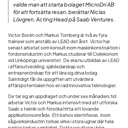
valde man att starta bolaget MicroDri AB
för att fortsätta resan, berättar Niclas
Lövgren, Acting Head på Saab Ventures.
Victor Borén och Markus Tornberg är två av fyra
traineer som anställs av LEAD det året. Victor har
senast arbetat som konsult inom maskinkonstruktion i
fordonsindustrin och Markus studerar till Civilekonom
vid Linköpings universitet. De ska nu utbildas av LEAD
i affärsutveckling, självledarskap och
entreprenörskap för att lära sig driva bolag.
Samtidigt får de uppgiften att utvärdera
affärspotentialen hos en rad innovativa teknologier.
De tar sig an uppdraget och under sex månaders tid
arbetar Victor och Markus intensivt med att utforska
Saab:s teknik och försöka hitta ett lovande
applikationsområde. Ett behov identifieras. Inom
sågverksindustrin torkas virke i stora ugnar där hela
partier torkas samtidigt. Detta resulterar i hög