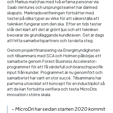
och Markus matchas med två erfarna personer via
Saab Ventures och ursprungsteamet har därmed
skapats. Marknadsverifieringen fortsätter med
tester på olika typer av virke för att säkerställa att
tekniken fungerar som den ska. Efter en tids tester
står det klart att det är grönt ljus och att tekniken
besvarar de grundläggande kundkraven. Det är dags
att hitta samarbetspartners och ta nästa steg.
Genom projektfinansiering via Energimyndigheten
och tillsammans med SCA och Holmen påbörjas ett
samarbete genom Forest Business Accelerator-
programmet för att få värdefull och branschspecifik
input från kunder. Programmet är nu genomfört och
samarbetet har varit en stor succé. Tillsammans har
parterna utvecklat ett koncept för en industripilot så
att de kan fortsätta verifiera och testa MicroDris
innovation i större skala.
– MicroDri har sedan starten 2020 kommit