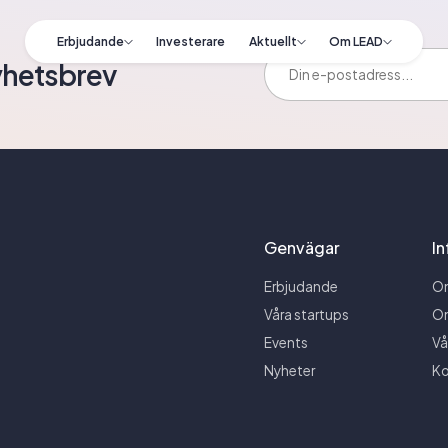
Erbjudande
Investerare
Aktuellt
Om LEAD
E-postadress:
yhetsbrev
Genvägar
I
Erbjudande
O
Våra startups
O
Events
Vå
Nyheter
Ko