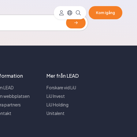
Kom igång
nformation
Mer från LEAD
m LEAD
Forskare vid LiU
m webbplatsen
LiU Invest
ra partners
LiU Holding
ntakt
Unitalent