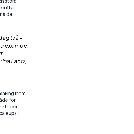
ch stora
fentlig
 nå de
 dag två –
bra exempel
tt
tina Lantz,
making inom
både för
sationer
caleups i