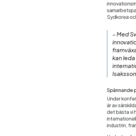
innovationsmi
samarbetspart
Sydkorea oc
– Med Sw
innovati
framväxa
kan leda 
internat
Isaksson
Spännande p
Under konfer
är av särskil
det bästa vi 
internatione
industrin, f