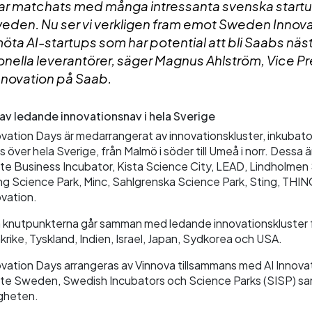
ar matchats med många intressanta svenska star
weden. Nu ser vi verkligen fram emot Sweden Innov
möta AI-startups som har potential att bli Saabs näs
ionella leverantörer, säger Magnus Ahlström, Vice P
nnovation på Saab.
v ledande innovationsnav i hela Sverige
ation Days är medarrangerat av innovationskluster, inkubato
 över hela Sverige, från Malmö i söder till Umeå i norr. Dessa
te Business Incubator, Kista Science City, LEAD, Lindholmen
ing Science Park, Minc, Sahlgrenska Science Park, Sting, THI
vation.
a knutpunkterna går samman med ledande innovationskluster fr
rike, Tyskland, Indien, Israel, Japan, Sydkorea och USA.
ation Days arrangeras av Vinnova tillsammans med AI Innova
te Sweden, Swedish Incubators och Science Parks (SISP) s
gheten.