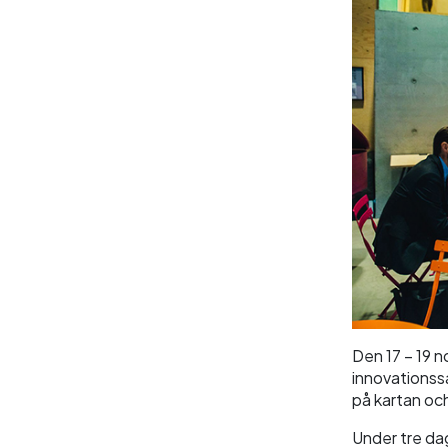
Den 17 – 19 n
innovationss
på kartan och
Under tre da