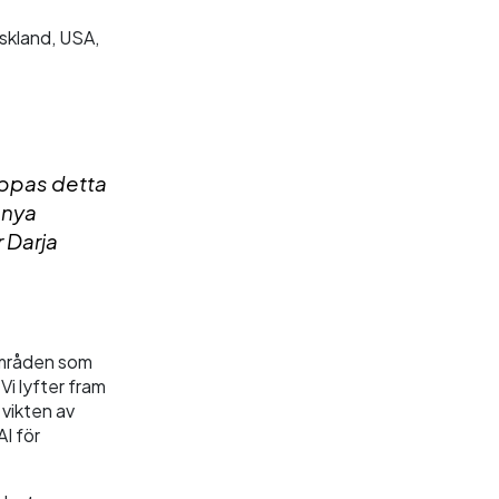
yskland, USA,
oppas detta
 nya
 Darja
områden som
Vi lyfter fram
 vikten av
I för