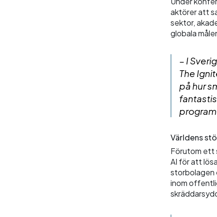
Under konfer
aktörer att 
sektor, akad
globala måle
– I Sveri
The Igni
på hur s
fantastis
program
Världens st
Förutom ett 
AI för att lö
storbolagen 
inom offentli
skräddarsydd