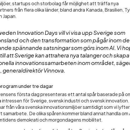
ljöer, startups och storbolag får möjlighet att träffa nya
ners från flera olika länder, bland andra Kanada, Brasilien, T
h Japan.
eden Innovation Days vill vi visa upp Sverige som
onsland och den transformation som pågår inom de
nde spännande satsningar som görs inom AI. Vi h
till att Sverige kan attrahera nya talanger och skapa
ionella innovationssamarbeten inom området, säger
, generaldirektör Vinnova.
rogram under tre dagar
ensens första dag presenteras ett antal spår baserade på 
da intressen för Sverige, svensk industri och svensk innovation. 
har från våra svenska innovationsmiljöer samtidigt som vi lyfter
llt samarbete. De olika spåren kommer bland annat handla om A
ramtidens demokrati och morgondagens mobilitet.