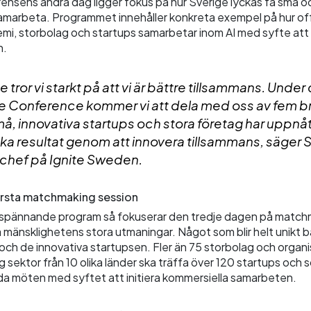
ensens andra dag ligger fokus på hur Sverige lyckas få små o
samarbeta. Programmet innehåller konkreta exempel på hur of
emi, storbolag och startups samarbetar inom AI med syfte att
n.
ge tror vi starkt på att vi är bättre tillsammans. Under
te Conference kommer vi att dela med oss av fem 
må, innovativa startups och stora företag har uppnå
ka resultat genom att innovera tillsammans, säger S
chef på Ignite Sweden.
örsta matchmaking session
spännande program så fokuserar den tredje dagen på match
sa mänsklighetens stora utmaningar. Något som blir helt unikt 
och de innovativa startupsen. Fler än 75 storbolag och organi
g sektor från 10 olika länder ska träffa över 120 startups och s
a möten med syftet att initiera kommersiella samarbeten.