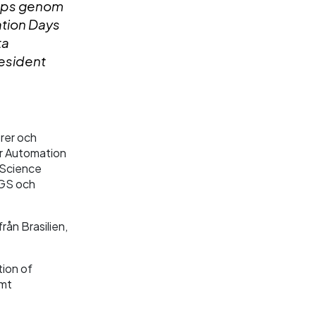
tups genom
ation Days
ta
resident
rer och
 är Automation
 Science
NGS och
ån Brasilien,
tion of
amt