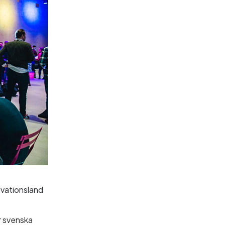
ovationsland
r svenska