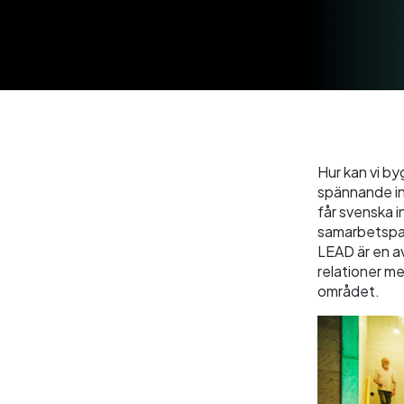
Hur kan vi by
spännande i
får svenska i
samarbetspart
LEAD är en a
relationer me
området.