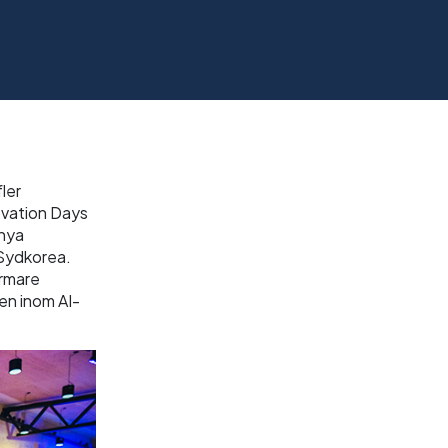
fler
vation Days
 nya
 Sydkorea.
ärmare
ten inom AI-