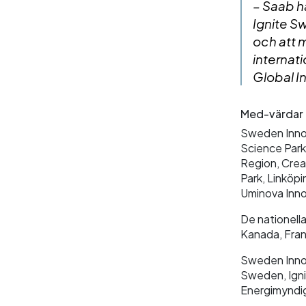
– Saab h
Ignite S
och att 
internat
Global I
Med-värdar a
Sweden Innov
Science Parks
Region, Crea
Park, Linköp
Uminova Inno
De nationell
Kanada, Frank
Sweden Innov
Sweden, Igni
Energimyndi