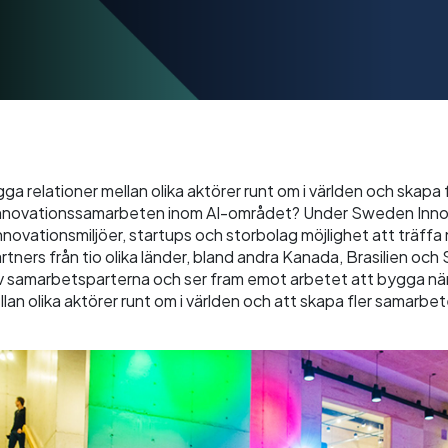
gga relationer mellan olika aktörer runt om i världen och skapa 
nnovationssamarbeten inom AI-området? Under Sweden Inno
nnovationsmiljöer, startups och storbolag möjlighet att träffa
ners från tio olika länder, bland andra Kanada, Brasilien och
v samarbetsparterna och ser fram emot arbetet att bygga n
llan olika aktörer runt om i världen och att skapa fler samarbe