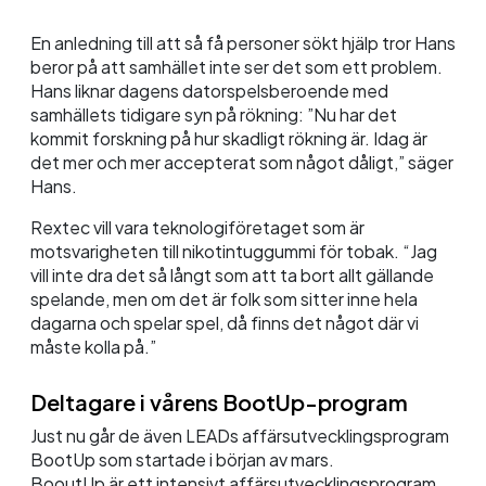
En anledning till att så få personer sökt hjälp tror Hans
beror på att samhället inte ser det som ett problem.
Hans liknar dagens datorspelsberoende med
samhällets tidigare syn på rökning: ”Nu har det
kommit forskning på hur skadligt rökning är. Idag är
det mer och mer accepterat som något dåligt,” säger
Hans.
Rextec vill vara teknologiföretaget som är
motsvarigheten till nikotintuggummi för tobak. “Jag
vill inte dra det så långt som att ta bort allt gällande
spelande, men om det är folk som sitter inne hela
dagarna och spelar spel, då finns det något där vi
måste kolla på.”
Deltagare i vårens BootUp-program
Just nu går de även LEADs affärsutvecklingsprogram
BootUp som startade i början av mars.
BooutUp är ett intensivt affärsutvecklingsprogram