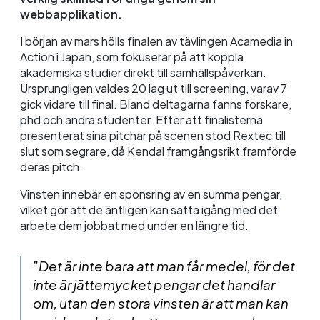
webbapplikation.
I början av mars hölls finalen av tävlingen Acamedia in
Action i Japan, som fokuserar på att koppla
akademiska studier direkt till samhällspåverkan.
Ursprungligen valdes 20 lag ut till screening, varav 7
gick vidare till final. Bland deltagarna fanns forskare,
phd och andra studenter. Efter att finalisterna
presenterat sina pitchar på scenen stod Rextec till
slut som segrare, då Kendal framgångsrikt framförde
deras pitch.
Vinsten innebär en sponsring av en summa pengar,
vilket gör att de äntligen kan sätta igång med det
arbete dem jobbat med under en längre tid.
”Det är inte bara att man får medel, för det
inte är jättemycket pengar det handlar
om, utan den stora vinsten är att man kan