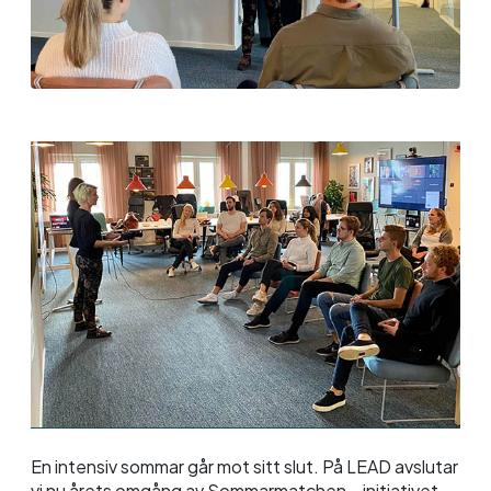
En intensiv sommar går mot sitt slut. På LEAD avslutar
vi nu årets omgång av Sommarmatchen – initiativet