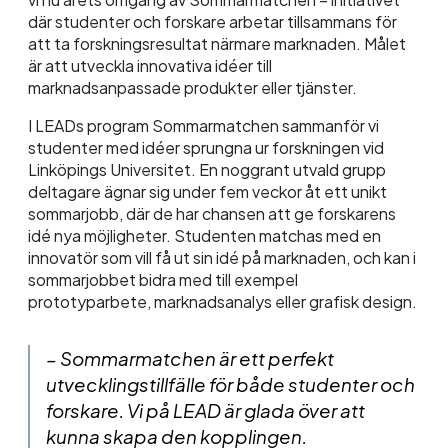
där studenter och forskare arbetar tillsammans för
att ta forskningsresultat närmare marknaden. Målet
är att utveckla innovativa idéer till
marknadsanpassade produkter eller tjänster.
I LEADs program Sommarmatchen sammanför vi
studenter med idéer sprungna ur forskningen vid
Linköpings Universitet. En noggrant utvald grupp
deltagare ägnar sig under fem veckor åt ett unikt
sommarjobb, där de har chansen att ge forskarens
idé nya möjligheter. Studenten matchas med en
innovatör som vill få ut sin idé på marknaden, och kan i
sommarjobbet bidra med till exempel
prototyparbete, marknadsanalys eller grafisk design.
– Sommarmatchen är ett perfekt
utvecklingstillfälle för både studenter och
forskare. Vi på LEAD är glada över att
kunna skapa den kopplingen.