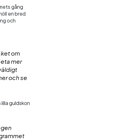
mmets gång
höll en bred
ing och
ycket om
beta mer
väldigt
cher och se
illa guldskon
 egen
programmet