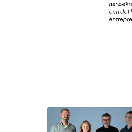
har bekrä
och det h
entrepre