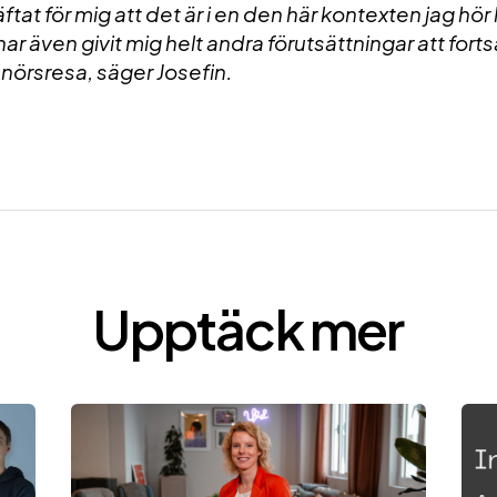
ftat för mig att det är i en den här kontexten jag h
ar även givit mig helt andra förutsättningar att fort
nörsresa, säger Josefin.
Upptäck mer