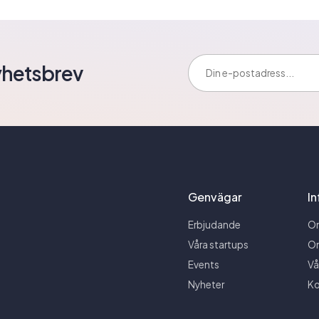
E-postadress:
yhetsbrev
Genvägar
I
Erbjudande
O
Våra startups
O
Events
Vå
Nyheter
Ko