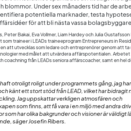
ch blommor. Under
sex månaders tid har de arbe
dentifiera potentiella marknader, testa hypotes
affärsidéer för att bli nästa vassa bolagsbyggare
s, Peter Bakai, Eva Vollmer, Liam Hardey och Julia Gustafsson
at som traineer i LEADs traineeprogram Entrepreneurs in Resi
sen att utvecklas som ledare och entreprenörer genom att ta 
nologier med målet att utvärdera affärspotentialen. Arbetet 
ch coachning från LEADs seniora affärscoacher, samt en hel de
 haft otroligt roligt under programmets gång, jag har
h känt ett stort stöd från LEAD, vilket har bidragit m
ckling. Jag uppskattar verkligen atmosfären och
pen som finns, att få vara i en miljö med andra dri
 som har olika bakgrunder och visioner är väldigt lä
nde, säger Josefin Ribers.