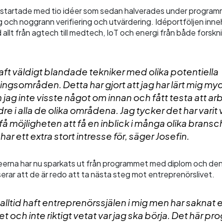
startade med tio idéer som sedan halverades under progra
g och noggrann verifiering och utvärdering. Idéportföljen inne
 allt från agtech till medtech, IoT och energi från både forskn
haft väldigt blandade tekniker med olika potentiella
ngsområden. Detta har gjort att jag har lärt mig m
jag inte visste något om innan och fått testa att ar
dre i alla de olika områdena. Jag tycker det har varit 
t få möjligheten att få en inblick i många olika brans
ar ett extra stort intresse för, säger Josefin.
eerna har nu sparkats ut från programmet med diplom och den l
rar att de är redo att ta nästa steg mot entreprenörslivet.
 alltid haft entreprenörssjälen i mig men har saknat
t och inte riktigt vetat var jag ska börja. Det här 