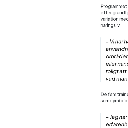
Programmet 
efter grundli
variation med
näringsliv.
– Vi har 
användni
områden 
eller min
roligt at
vad man h
De fem train
som symbolise
– Jag har
erfarenhe