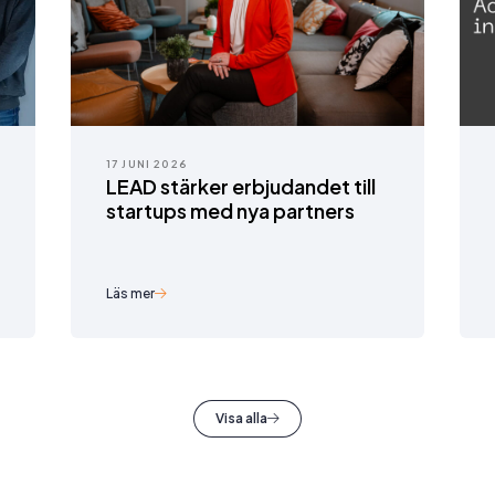
17 JUNI 2026
LEAD stärker erbjudandet till
startups med nya partners
Läs mer
Visa alla