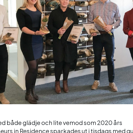
ed både glädje och lite vemod som 2020 års
eurs in Residence sparkades ut i tisdags med g