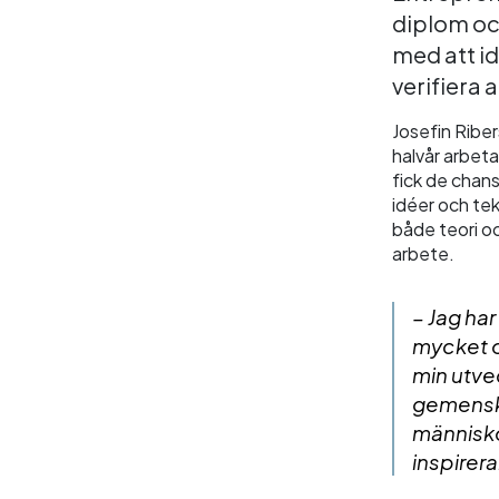
diplom o
med att i
verifiera 
Josefin Riber
halvår arbet
fick de chan
idéer och tek
både teori o
arbete.
– Jag har
mycket oc
min utve
gemenska
människor
inspirera