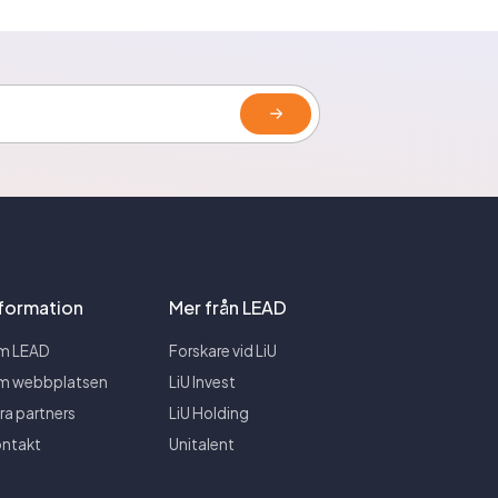
nformation
Mer från LEAD
m LEAD
Forskare vid LiU
m webbplatsen
LiU Invest
ra partners
LiU Holding
ntakt
Unitalent