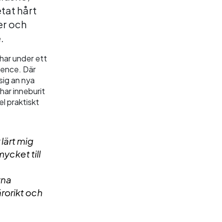
tat hårt
er och
.
 har under ett
dence. Där
sig an nya
har inneburit
l praktiskt
 lärt mig
ycket till
vna
rorikt och