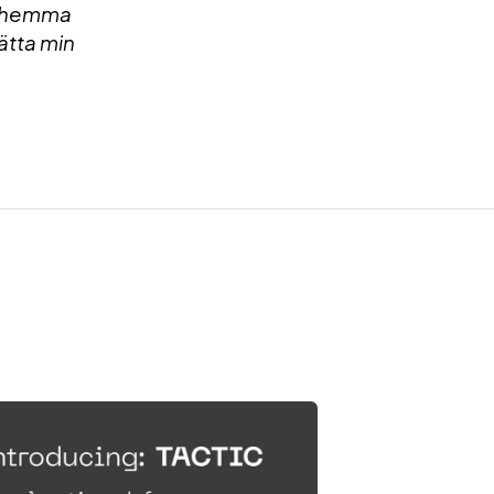
ör hemma
sätta min