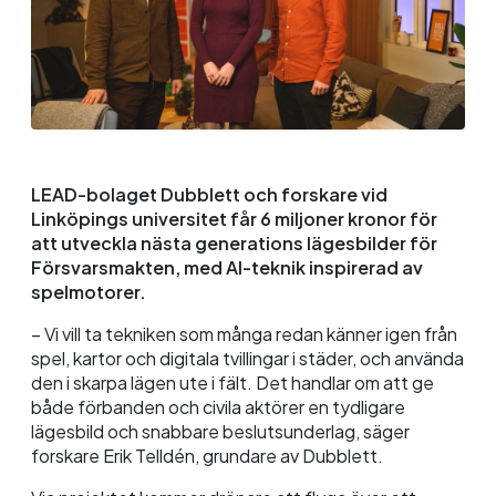
LEAD-bolaget Dubblett och forskare vid
Linköpings universitet får
6 miljoner kronor för
att utveckla nästa generations lägesbilder för
Försvarsmakten, med AI-teknik inspirerad av
spelmotorer.
– Vi vill ta tekniken som många redan känner igen från
spel, kartor och digitala tvillingar i städer, och använda
den i skarpa lägen ute i fält. Det handlar om att ge
både förbanden och civila aktörer en tydligare
lägesbild och snabbare beslutsunderlag, säger
forskare Erik Telldén, grundare av Dubblett.