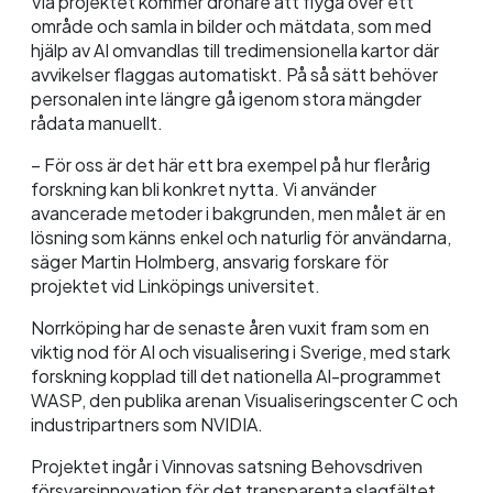
Via projektet kommer drönare att flyga över ett
område och samla in bilder och mätdata, som med
hjälp av AI omvandlas till tredimensionella kartor där
avvikelser flaggas automatiskt. På så sätt behöver
personalen inte längre gå igenom stora mängder
rådata manuellt.
– För oss är det här ett bra exempel på hur flerårig
forskning kan bli konkret nytta. Vi använder
avancerade metoder i bakgrunden, men målet är en
lösning som känns enkel och naturlig för användarna,
säger Martin Holmberg, ansvarig forskare för
projektet vid Linköpings universitet.
Norrköping har de senaste åren vuxit fram som en
viktig nod för AI och visualisering i Sverige, med stark
forskning kopplad till det nationella AI-programmet
WASP, den publika arenan Visualiseringscenter C och
industripartners som NVIDIA.
Projektet ingår i Vinnovas satsning Behovsdriven
försvarsinnovation för det transparenta slagfältet.