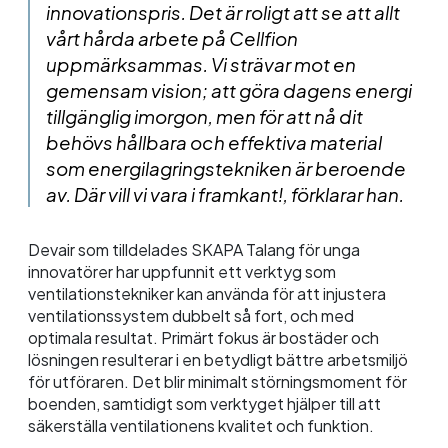
innovationspris. Det är roligt att se att allt
vårt hårda arbete på Cellfion
uppmärksammas. Vi strävar mot en
gemensam vision; att göra dagens energi
tillgänglig imorgon, men för att nå dit
behövs hållbara och effektiva material
som energilagringstekniken är beroende
av. Där vill vi vara i framkant!, förklarar han.
Devair som tilldelades SKAPA Talang för unga
innovatörer har uppfunnit ett verktyg som
ventilationstekniker kan använda för att injustera
ventilationssystem dubbelt så fort, och med
optimala resultat. Primärt fokus är bostäder och
lösningen resulterar i en betydligt bättre arbetsmiljö
för utföraren. Det blir minimalt störningsmoment för
boenden, samtidigt som verktyget hjälper till att
säkerställa ventilationens kvalitet och funktion.