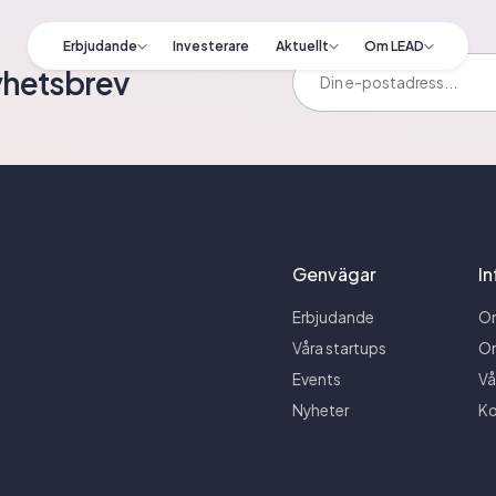
Erbjudande
Investerare
Aktuellt
Om LEAD
E-postadress:
yhetsbrev
Genvägar
I
Erbjudande
O
Våra startups
O
Events
Vå
Nyheter
Ko