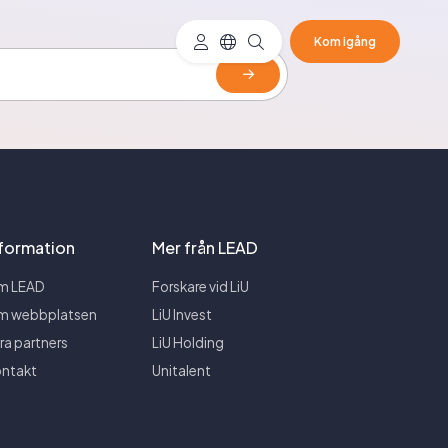
Kom igång
nformation
Mer från LEAD
m LEAD
Forskare vid LiU
m webbplatsen
LiU Invest
ra partners
LiU Holding
ntakt
Unitalent