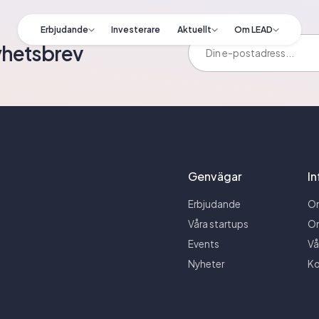
Erbjudande
Investerare
Aktuellt
Om LEAD
E-postadress:
yhetsbrev
Genvägar
I
Erbjudande
O
Våra startups
O
Events
Vå
Nyheter
Ko