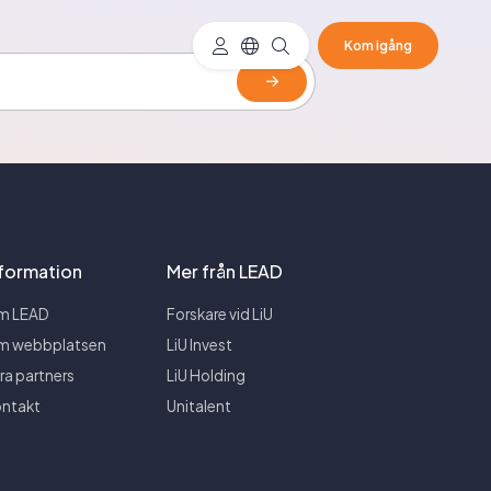
Kom igång
nformation
Mer från LEAD
m LEAD
Forskare vid LiU
m webbplatsen
LiU Invest
ra partners
LiU Holding
ntakt
Unitalent