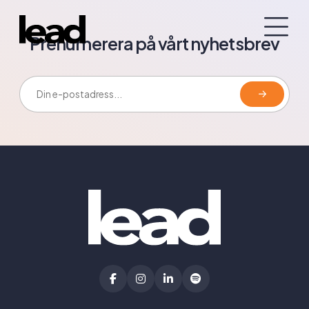
Prenumerera på vårt nyhetsbrev
E-postadress: