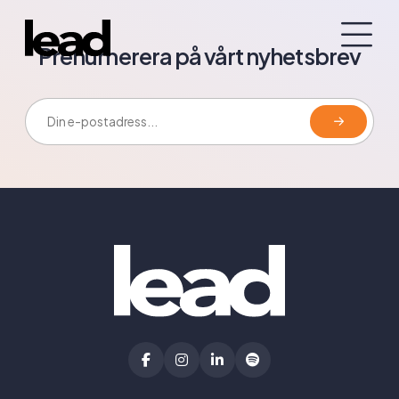
Prenumerera på vårt nyhetsbrev
E-postadress: